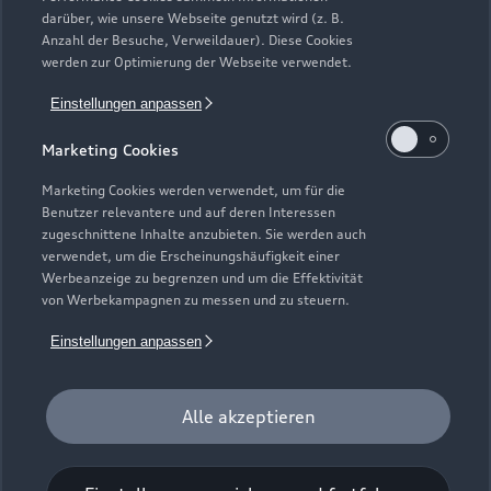
darüber, wie unsere Webseite genutzt wird (z. B.
Modelle vergleichen
Service & Zubehör
Neuwagensuche
Anzahl der Besuche, Verweildauer). Diese Cookies
werden zur Optimierung der Webseite verwendet.
Elektromodelle
Gebrauchtwagensuche
Support
Saisonale Angebote
Einstellungen anpassen
Plug-in-Hybride
Gebrauchtwagen
Audi Services
Marketing Cookies
Über Audi
Kundenservice
Finanzierung
Garantie
Marketing Cookies werden verwendet, um für die
Händlersuche
Benutzer relevantere und auf deren Interessen
Aktionen & Angebote
Unternehmen
Audi digital services
zugeschnittene Inhalte anzubieten. Sie werden auch
Audi Code
verwendet, um die Erscheinungshäufigkeit einer
Geschäftskunden
Karriere
myAudi
Werbeanzeige zu begrenzen und um die Effektivität
Häufige Fragen (FAQ)
von Werbekampagnen zu messen und zu steuern.
Investor Relations
© 2026 AUDI AG. Alle Rechte vorbehalten
Audi Online Beratung
Einstellungen anpassen
Presse & Media Center
Impressum
Rechtliches
Hinweisgebersystem
Online-Terminvereinbarung
Datenschutz
Datenschutzinformation
Cookie-Einstellungen
Alle akzeptieren
Servicekontakt
Cookie-Richtlinie
Barrierefreiheit
Audi erleben
Digital Services Act
EU Data Act
Bordbuch & Bedienungsanleitungen