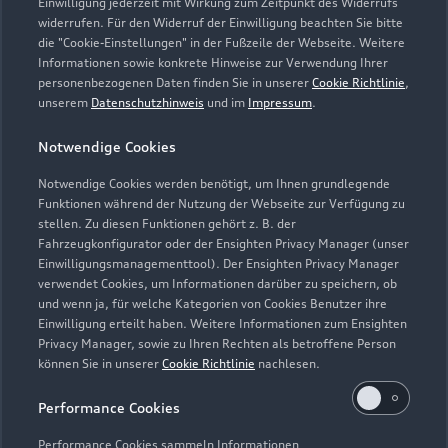
Einwilligung jederzeit mit Wirkung zum Zeitpunkt des Widerrufs
widerrufen. Für den Widerruf der Einwilligung beachten Sie bitte
die "Cookie-Einstellungen" in der Fußzeile der Webseite. Weitere
Informationen sowie konkrete Hinweise zur Verwendung Ihrer
personenbezogenen Daten finden Sie in unserer
Cookie Richtlinie
,
unserem
Datenschutzhinweis
und im
Impressum
.
Notwendige Cookies
Notwendige Cookies werden benötigt, um Ihnen grundlegende
Funktionen während der Nutzung der Webseite zur Verfügung zu
stellen. Zu diesen Funktionen gehört z. B. der
Zur Inspektion
Fahrzeugkonfigurator oder der Ensighten Privacy Manager (unser
Einwilligungsmanagementtool). Der Ensighten Privacy Manager
verwendet Cookies, um Informationen darüber zu speichern, ob
und wenn ja, für welche Kategorien von Cookies Benutzer ihre
Zurück nach oben
Einwilligung erteilt haben. Weitere Informationen zum Ensighten
Privacy Manager, sowie zu Ihren Rechten als betroffene Person
Modelle
können Sie in unserer
Cookie Richtlinie
nachlesen.
Performance Cookies
Kaufen & leasen
Alle Modelle
Performance Cookies sammeln Informationen