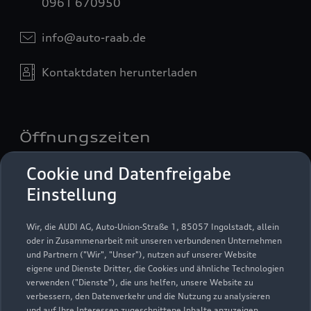
0961 670950
info@auto-raab.de
Kontaktdaten herunterladen
Öffnungszeiten
Cookie und Datenfreigabe
Verkauf
Einstellung
Geöffnet bis
18:00
Wir, die AUDI AG, Auto-Union-Straße 1, 85057 Ingolstadt, allein
oder in Zusammenarbeit mit unseren verbundenen Unternehmen
Service
und Partnern ("Wir", "Unser"), nutzen auf unserer Website
Geöffnet bis
17:00
eigene und Dienste Dritter, die Cookies und ähnliche Technologien
verwenden ("Dienste"), die uns helfen, unsere Website zu
verbessern, den Datenverkehr und die Nutzung zu analysieren
Teile- & Zubehörverkauf
und auf Ihre Interessen zugeschnittene Inhalte anzuzeigen,