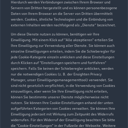
Hierdurch werden Verbindungen zwischen Ihrem Browser und
Servern von Dritten hergestellt und es können personenbezogene
Daten von Ihrem Browser an die Server von Dritten übermittelt
werden. Cookies, ähnliche Technologien und die Einbindung von
externen Inhalten werden nachfolgend als „Dienste“ bezeichnet.
Um diese Dienste nutzen zu können, benötigen wir Ihre
Einwilligung. Mit einem Klick auf "Alle akzeptieren" erteilen Sie
Ihre Einwilligung zur Verwendung aller Dienste. Sie können auch
Audi Pflegemitteltasche
einzelne Einwilligungen erteilen, indem Sie die Schieberegler für
jede Cookie-Kategorie einzeln anklicken und diese Einstellungen
Sommer
durch Klicken auf "Einstellungen speichern und fortfahren"
speichern. Falls Sie keinen der Schieberegler anklicken, werden
Damit Ihr Audi auch im Sommer glänzt: die
nur die notwendigen Cookies (z. B. der Ensighten Privacy
passende Pflege in einer Tasche.
Manager, unser Einwilligungsmanagementtool) verwendet. Sie
sind nicht gesetzlich verpflichtet, in die Verwendung von Cookies
Zur Audi Shopping World
einzuwilligen, aber wenn Sie Ihre Einwilligung nicht erteilen,
können Sie bestimmte unserer Dienste möglicherweise nicht
nutzen. Sie können Ihre Cookie-Einstellungen anhand der unten
aufgeführten Kategorien von Cookies verwalten. Sie können Ihre
Einwilligung jederzeit mit Wirkung zum Zeitpunkt des Widerrufs
widerrufen. Für den Widerruf der Einwilligung beachten Sie bitte
die "Cookie-Einstellungen" in der Fußzeile der Webseite. Weitere